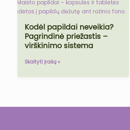
Kodėl
papildai
neveikia?
Kodėl papildai neveikia?
Pagrindinė
Pagrindinė priežastis –
priežastis
–
virškinimo sistema
virškinimo
sistema
Skaityti įrašą »