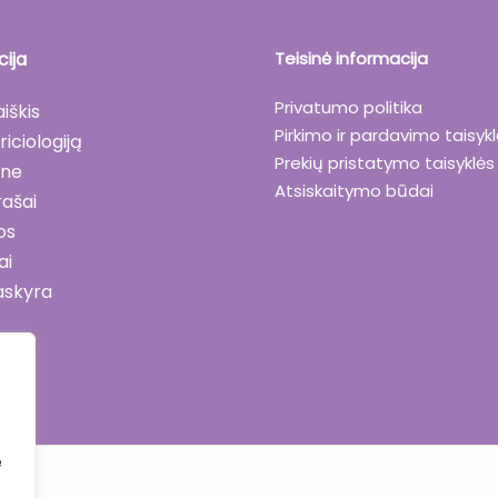
ija
Teisinė informacija
Privatumo politika
aiškis
Pirkimo ir pardavimo taisyk
riciologiją
Prekių pristatymo taisyklės
ane
Atsiskaitymo būdai
rašai
os
ai
askyra
e