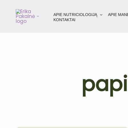
Pereiti
prie
APIE NUTRICIOLOGIJĄ
APIE MAN
turinio
KONTAKTAI
papi