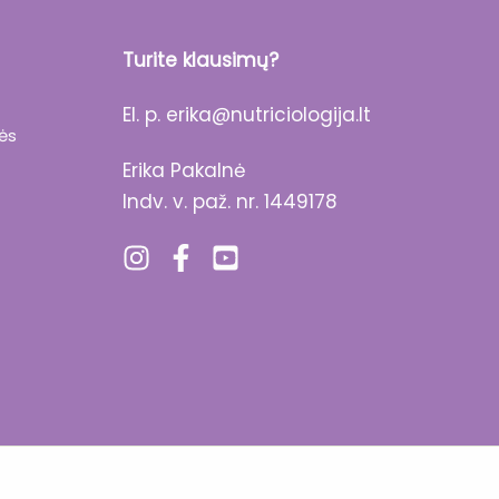
Turite klausimų?
El. p.
erika@nutriciologija.lt
lės
Erika Pakalnė
Indv. v. paž. nr. 1449178