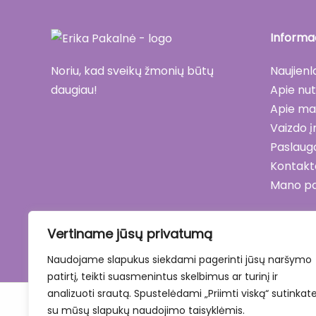
Informac
Naujienl
Noriu, kad sveikų žmonių būtų
Apie nut
daugiau!
Apie m
Vaizdo į
Paslaug
Kontakt
Mano p
Vertiname jūsų privatumą
Naudojame slapukus siekdami pagerinti jūsų naršymo
patirtį, teikti suasmenintus skelbimus ar turinį ir
analizuoti srautą. Spustelėdami „Priimti viską“ sutinkat
su mūsų slapukų naudojimo taisyklėmis.