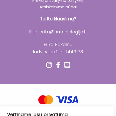
Prekių pristatymo taisyklės
Atsiskaitymo būdai
Turite klausimų?
El. p.
erika@nutriciologija.lt
Erika Pakalnė
Indv. v. paž. nr. 1449178
Vertiname jūsų privatumą