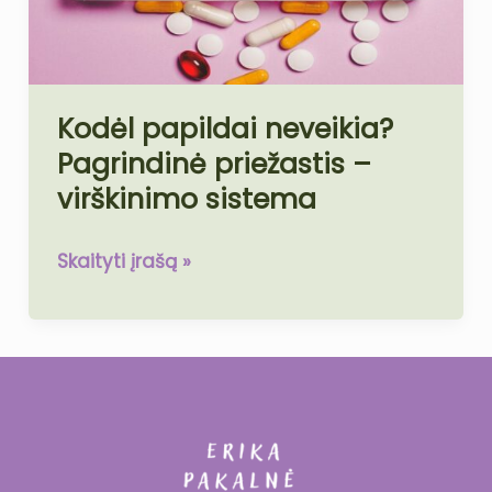
–
virškinimo
sistema
Kodėl papildai neveikia?
Pagrindinė priežastis –
virškinimo sistema
Skaityti įrašą »