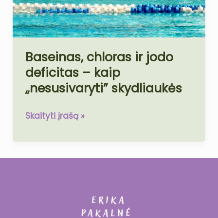
–
kaip
„nesusivaryti”
skydliaukės
Baseinas, chloras ir jodo
deficitas – kaip
„nesusivaryti” skydliaukės
Skaityti įrašą »