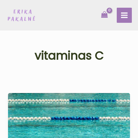
Pereiti
prie
turinio
vitaminas C
Baseinas,
chloras
ir
jodo
deficitas