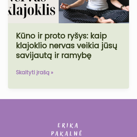
klajoklio
nervas
veikia
jūsų
Kūno ir proto ryšys: kaip
savijautą
klajoklio nervas veikia jūsų
ir
ramybę
savijautą ir ramybę
Skaityti įrašą »