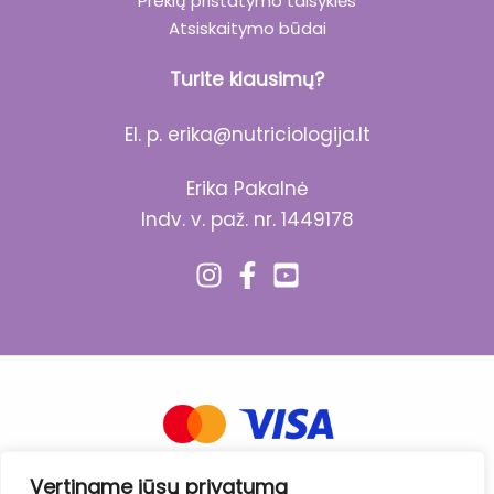
Prekių pristatymo taisyklės
Atsiskaitymo būdai
Turite klausimų?
El. p.
erika@nutriciologija.lt
Erika Pakalnė
Indv. v. paž. nr. 1449178
Vertiname jūsų privatumą