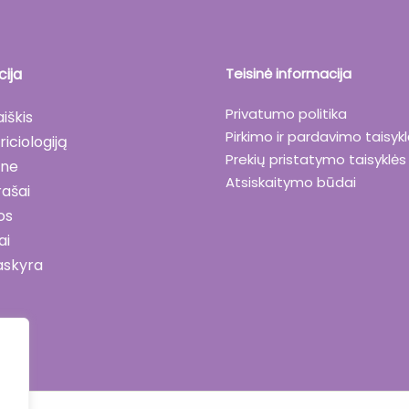
ija
Teisinė informacija
Privatumo politika
aiškis
Pirkimo ir pardavimo taisyk
riciologiją
Prekių pristatymo taisyklės
ane
Atsiskaitymo būdai
rašai
os
ai
askyra