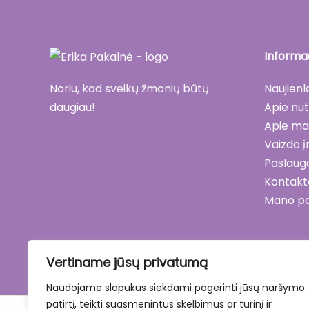
Informac
Naujienl
Noriu, kad sveikų žmonių būtų
Apie nut
daugiau!
Apie m
Vaizdo į
Paslaug
Kontakt
Mano p
Vertiname jūsų privatumą
Naudojame slapukus siekdami pagerinti jūsų naršymo
patirtį, teikti suasmenintus skelbimus ar turinį ir