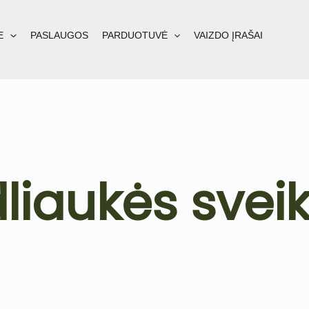
E
PASLAUGOS
PARDUOTUVĖ
VAIZDO ĮRAŠAI
liaukės svei