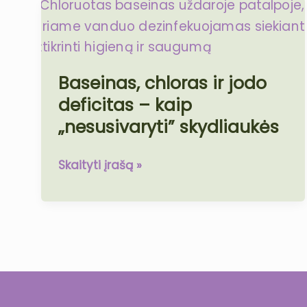
Baseinas,
chloras
ir
jodo
Baseinas, chloras ir jodo
deficitas
deficitas – kaip
–
kaip
„nesusivaryti” skydliaukės
„nesusivaryti”
skydliaukės
Skaityti įrašą »