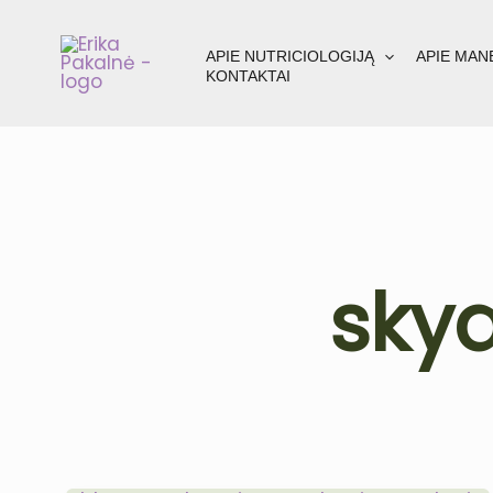
Pereiti
prie
APIE NUTRICIOLOGIJĄ
APIE MAN
turinio
KONTAKTAI
skyd