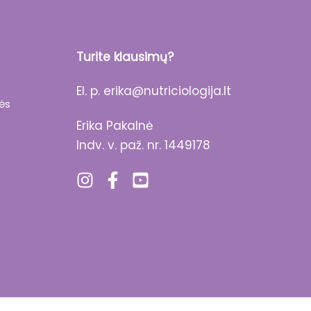
Turite klausimų?
El. p.
erika@nutriciologija.lt
lės
Erika Pakalnė
Indv. v. paž. nr. 1449178