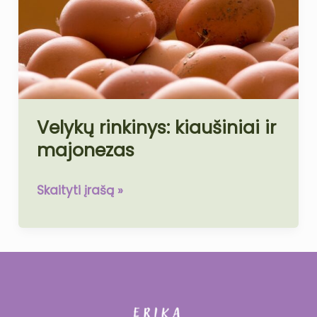
ir
majonezas
Velykų rinkinys: kiaušiniai ir
majonezas
Skaityti įrašą »