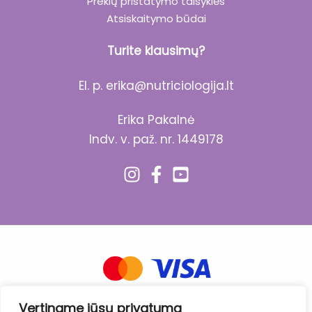
Prekių pristatymo taisyklės
Atsiskaitymo būdai
Turite klausimų?
El. p.
erika@nutriciologija.lt
Erika Pakalnė
Indv. v. paž. nr. 1449178
Vertiname jūsų privatumą