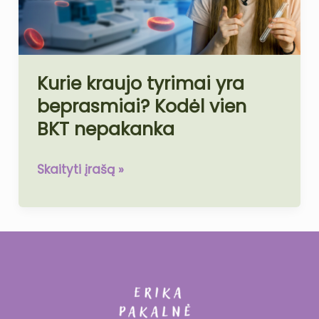
Kodėl
vien
BKT
nepakanka
Kurie kraujo tyrimai yra
beprasmiai? Kodėl vien
BKT nepakanka
Skaityti įrašą »