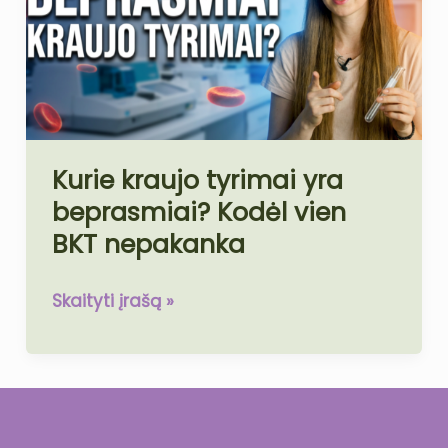
yra
beprasmiai?
Kodėl
vien
BKT
nepakanka
Kurie kraujo tyrimai yra
beprasmiai? Kodėl vien
BKT nepakanka
Skaityti įrašą »