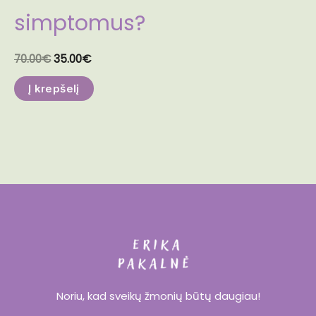
simptomus?
70.00
€
35.00
€
Į krepšelį
Noriu, kad sveikų žmonių būtų daugiau!