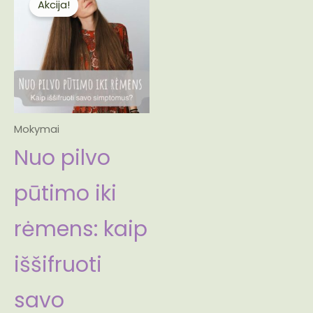
Akcija!
was:
is:
70.00€.
35.00€.
Mokymai
Nuo pilvo
pūtimo iki
rėmens: kaip
iššifruoti
savo