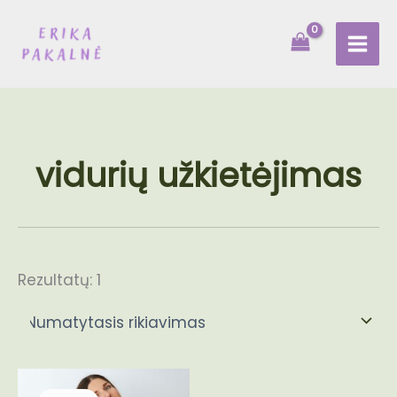
Pereiti
prie
turinio
vidurių užkietėjimas
Rezultatų: 1
Original
Current
price
price