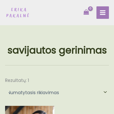
Pereiti
prie
turinio
savijautos gerinimas
Rezultatų: 1