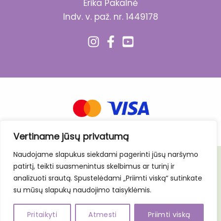
Erika Pakalnė
Indv. v. paž. nr. 1449178
Vertiname jūsų privatumą
Naudojame slapukus siekdami pagerinti jūsų naršymo
patirtį, teikti suasmenintus skelbimus ar turinį ir
analizuoti srautą. Spustelėdami „Priimti viską“ sutinkate
Visos teisės saugomos © 2025 Erika Pakalnė
su mūsų slapukų naudojimo taisyklėmis.
Pritaikyti
Atmesti
Priimti viską