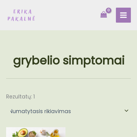
Pereiti
prie
turinio
grybelio simptomai
Rezultatų: 1