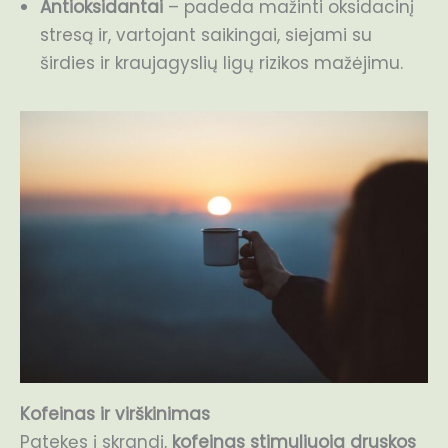
Antioksidantai
– padeda mažinti oksidacinį
stresą ir, vartojant saikingai, siejami su
širdies ir kraujagyslių ligų rizikos mažėjimu.
Kofeinas ir virškinimas
Patekęs į skrandį,
kofeinas stimuliuoja druskos