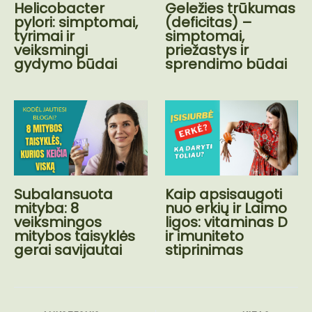
Helicobacter
Geležies trūkumas
pylori: simptomai,
(deficitas) –
tyrimai ir
simptomai,
veiksmingi
priežastys ir
gydymo būdai
sprendimo būdai
Kaip apsisaugoti
Subalansuota
nuo erkių ir Laimo
mityba: 8
ligos: vitaminas D
veiksmingos
ir imuniteto
mitybos taisyklės
stiprinimas
gerai savijautai