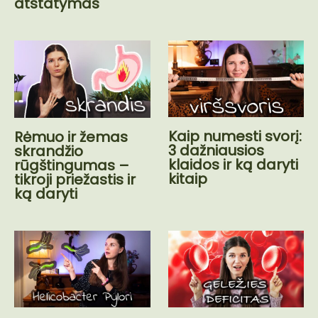
atstatymas
Kaip numesti svorį:
Rėmuo ir žemas
3 dažniausios
skrandžio
klaidos ir ką daryti
rūgštingumas –
kitaip
tikroji priežastis ir
ką daryti