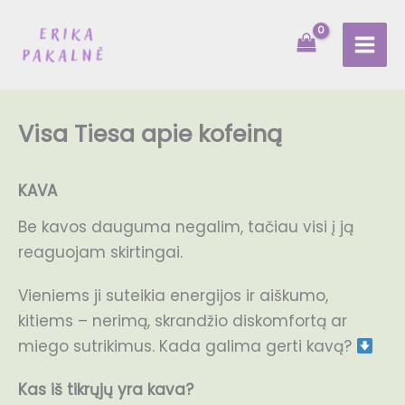
Pereiti
prie
turinio
Visa Tiesa apie kofeiną
KAVA
Be kavos dauguma negalim, tačiau visi į ją
reaguojam skirtingai.
Vieniems ji suteikia energijos ir aiškumo,
kitiems – nerimą, skrandžio diskomfortą ar
miego sutrikimus. Kada galima gerti kavą?
Kas iš tikrųjų yra kava?