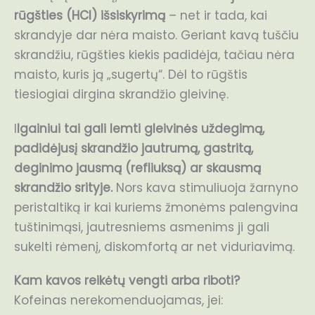
rūgšties (HCl) išsiskyrimą
– net ir tada, kai
skrandyje dar nėra maisto. Geriant kavą tuščiu
skrandžiu, rūgšties kiekis padidėja, tačiau nėra
maisto, kuris ją „sugertų“. Dėl to rūgštis
tiesiogiai dirgina skrandžio gleivinę.
I
lgainiui tai gali lemti gleivinės uždegimą,
padidėjusį skrandžio jautrumą, gastritą,
deginimo jausmą (refliuksą) ar skausmą
skrandžio srityje.
Nors kava stimuliuoja žarnyno
peristaltiką ir kai kuriems žmonėms palengvina
tuštinimąsi, jautresniems asmenims ji gali
sukelti rėmenį, diskomfortą ar net viduriavimą.
Kam kavos reikėtų vengti arba riboti?
Kofeinas nerekomenduojamas, jei: