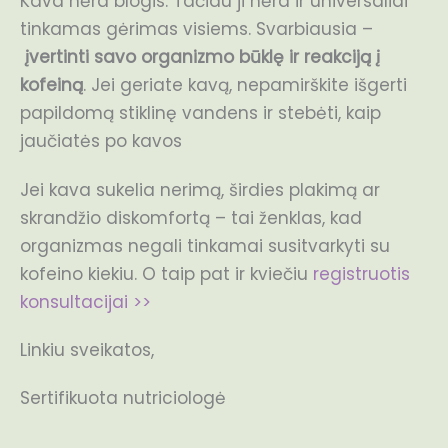
Kava nėra blogis. Tačiau ji nėra ir universaliai
tinkamas gėrimas visiems. Svarbiausia –
įvertinti savo organizmo būklę ir reakciją į
kofeiną
. Jei geriate kavą, nepamirškite išgerti
papildomą stiklinę vandens ir stebėti, kaip
jaučiatės po kavos
Jei kava sukelia nerimą, širdies plakimą ar
skrandžio diskomfortą – tai ženklas, kad
organizmas negali tinkamai susitvarkyti su
kofeino kiekiu. O taip pat ir kviečiu
registruotis
konsultacijai >>
Linkiu sveikatos,
Sertifikuota nutriciologė