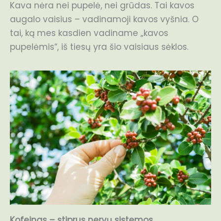
Kava nėra nei pupelė, nei grūdas. Tai kavos
augalo vaisius – vadinamoji kavos vyšnia. O
tai, ką mes kasdien vadiname „kavos
pupelėmis“, iš tiesų yra šio vaisiaus sėklos.
Kofeinas – stiprus nervų sistemos